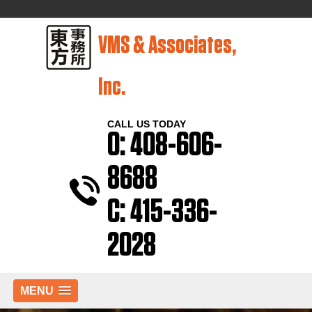
VMS & Associates,
Inc.
CALL US TODAY
O: 408-606-
8688
C: 415-336-
2028
MENU