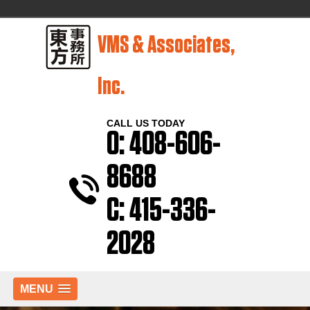
VMS & Associates,
Inc.
CALL US TODAY
O: 408-606-
8688
C: 415-336-
2028
MENU