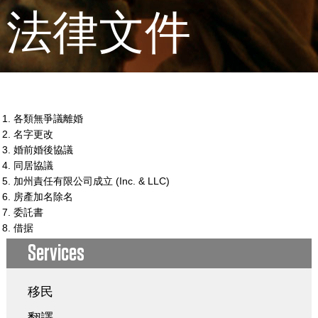
法律文件
各類無爭議離婚
名字更改
婚前婚後協議
同居協議
加州責任有限公司成立 (Inc. & LLC)
房產加名除名
委託書
借据
Services
移民