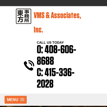
VMS & Associates,
Inc.
CALL US TODAY
O: 408-606-
8688
C: 415-336-
2028
MENU